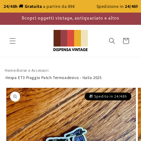
Vai
Gratuita
a partire da 89€
Spedizione in
24/48h
🚚
Gratuita
a
direttamente
ai contenuti
Scopri oggetti vintage, antiquariato e altro
Carrello
Home
›
Borse e Accessori
›
Vespa ET3 Piaggio Patch Termoadesivo - Italia 2025
Passa alle
informazioni
sul prodotto