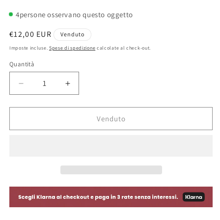
4
persone osservano questo oggetto
Prezzo
€12,00 EUR
Venduto
di
Imposte incluse.
Spese di spedizione
calcolate al check-out.
listino
Quantità
Diminuisci
Aumenta
quantità
quantità
per
per
Vespa
Vespa
Venduto
ET3
ET3
Piaggio
Piaggio
Patch
Patch
Termoadesivo
Termoadesivo
-
-
Italia
Italia
2025
2025