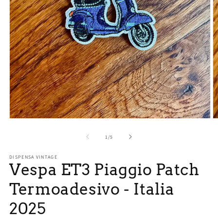
Apri
A
contenuti
c
multimediali
m
su
1
/
5
1
2
in
in
DISPENSA VINTAGE
finestra
fi
Vespa ET3 Piaggio Patch
modale
m
Termoadesivo - Italia
2025