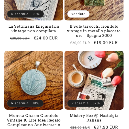
Risparmia il 20%
Venduto
La Settimana Enigmistica
Il Sole tarocchi ciondolo
vintage non compilata
vintage in metallo placcato
oro - Spagna 2000
Prezzo
Prezzo
€24,00 EUR
€30,00 EUR
Prezzo
Prezzo
€18,00 EUR
€26,00 EUR
di
scontato
di
scontato
listino
listino
Risparmia il 18%
Risparmia il 32%
Moneta Charm Ciondolo
Mistery Box 📦 Nostalgia
Vintage 10 Lire Idea Regalo
Italiana
Compleanno Anniversario
Prezzo
Prezzo
€37,90 EUR
€56,00 EUR