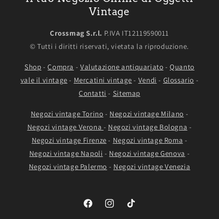
Vintage
Crossmag S.r.l.
P.IVA IT12119590011
© Tutti i diritti riservati, vietata la riproduzione.
Shop
-
Compra
-
Valutazione antiquariato
-
Quanto
vale il vintage
-
Mercatini vintage
-
Vendi
-
Glossario
-
Contatti
-
Sitemap
Negozi vintage Torino
-
Negozi vintage Milano
-
Negozi vintage Verona
-
Negozi vintage Bologna
-
Negozi vintage Firenze
-
Negozi vintage Roma
-
Negozi vintage Napoli
-
Negozi vintage Genova
-
Negozi vintage Palermo
-
Negozi vintage Venezia
Facebook
Instagram
TikTok