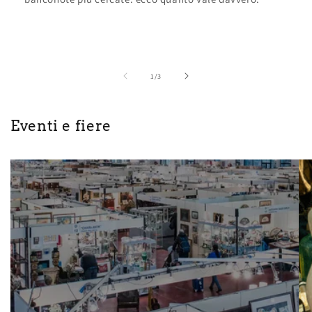
su
1
/
3
Eventi e fiere