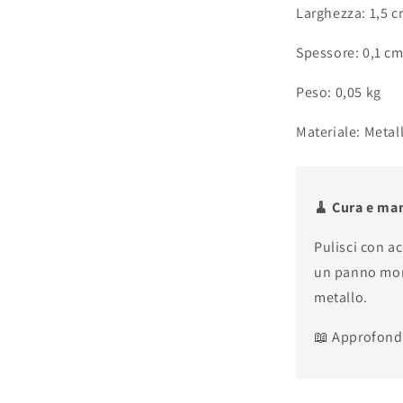
Larghezza: 1,5 
Spessore: 0,1 c
Peso: 0,05 kg
Materiale: Metal
🧹 Cura e ma
Pulisci con a
un panno morb
metallo.
📖 Approfond