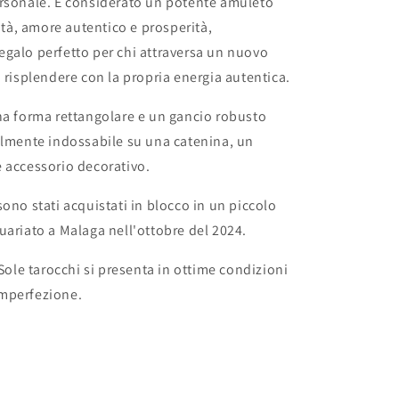
ersonale. È considerato un potente amuleto
cità, amore autentico e prosperità,
galo perfetto per chi attraversa un nuovo
a risplendere con la propria energia autentica.
na forma rettangolare e un gancio robusto
ilmente indossabile su una catenina, un
 accessorio decorativo.
sono stati acquistati in blocco in un piccolo
uariato a Malaga nell'ottobre del 2024.
 Sole tarocchi si presenta in ottime condizioni
mperfezione.