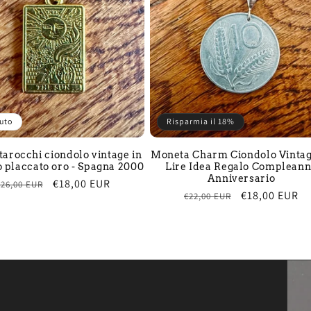
uto
Risparmia il 18%
 tarocchi ciondolo vintage in
Moneta Charm Ciondolo Vintag
 placcato oro - Spagna 2000
Lire Idea Regalo Complean
Anniversario
Prezzo
Prezzo
€18,00 EUR
€26,00 EUR
Prezzo
Prezzo
€18,00 EUR
€22,00 EUR
di
scontato
di
scontato
listino
listino