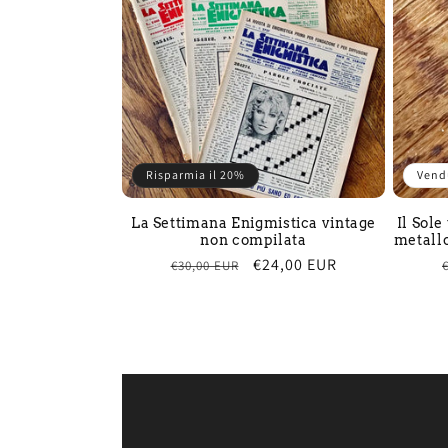
Risparmia il 20%
Vend
La Settimana Enigmistica vintage
Il Sole
non compilata
metallo
Prezzo
Prezzo
€24,00 EUR
€30,00 EUR
di
scontato
listino