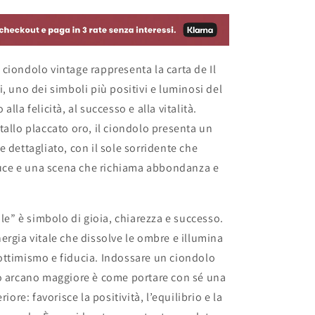
in
metallo
placcato
oro
ciondolo vintage rappresenta la carta de Il
-
Spagna
i, uno dei simboli più positivi e luminosi del
2000
alla felicità, al successo e alla vitalità.
tallo placcato oro, il ciondolo presenta un
e dettagliato, con il sole sorridente che
 luce e una scena che richiama abbondanza e
ole” è simbolo di gioia, chiarezza e successo.
ergia vitale che dissolve le ombre e illumina
ottimismo e fiducia. Indossare un ciondolo
to arcano maggiore è come portare con sé una
riore: favorisce la positività, l’equilibrio e la