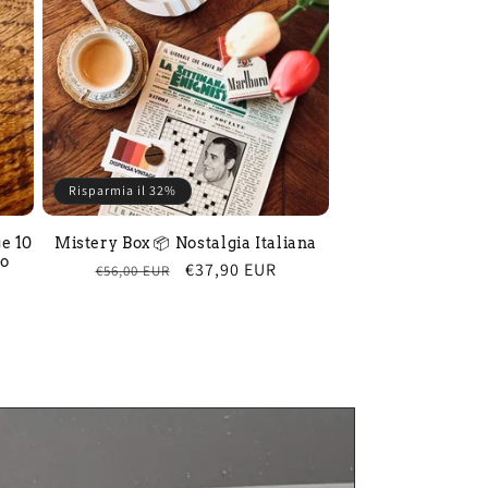
Risparmia il 32%
e 10
Mistery Box 📦 Nostalgia Italiana
no
Prezzo
Prezzo
€37,90 EUR
€56,00 EUR
di
scontato
listino