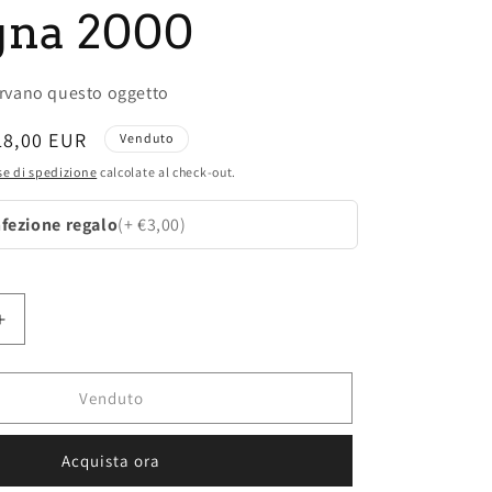
gna 2000
rvano questo oggetto
rezzo
18,00 EUR
Venduto
contato
e di spedizione
calcolate al check-out.
fezione regalo
(+ €3,00)
Aumenta
quantità
per
Il
Venduto
Sole
tarocchi
Acquista ora
ciondolo
vintage