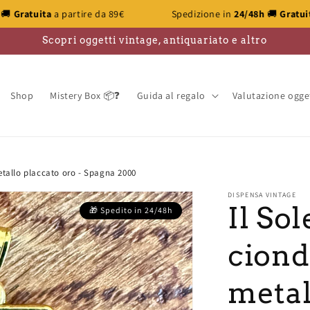
a 89€
Spedizione in
24/48h
🚚
Gratuita
a partire da 89€
Scopri oggetti vintage, antiquariato e altro
Shop
Mistery Box 📦❓
Guida al regalo
Valutazione ogge
metallo placcato oro - Spagna 2000
DISPENSA VINTAGE
Il Sol
ciond
metal