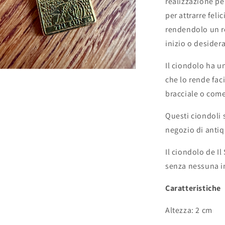
realizzazione p
per attrarre feli
rendendolo un re
inizio o desider
Il ciondolo ha u
che lo rende fac
bracciale o come
Questi ciondoli 
negozio di antiq
Il ciondolo de Il
senza nessuna i
Caratteristiche
Altezza: 2 cm