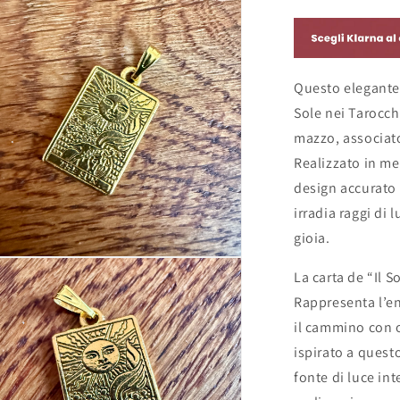
in
metallo
placcato
oro
Questo elegante 
-
Spagna
Sole nei Tarocch
2000
mazzo, associato 
Realizzato in me
design accurato 
irradia raggi di
gioia.
La carta de “Il S
Rappresenta l’en
il cammino con 
ispirato a ques
fonte di luce inte