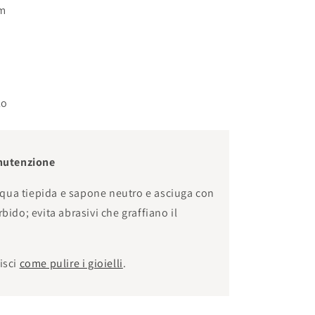
cm
m
lo
nutenzione
cqua tiepida e sapone neutro e asciuga con
ido; evita abrasivi che graffiano il
isci
come pulire i gioielli
.