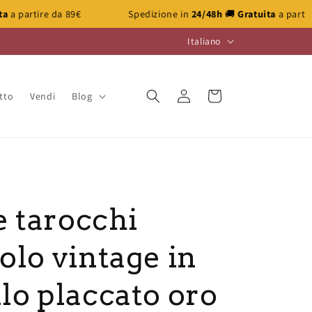
Spedizione in
24/48h
🚚
Gratuita
a partire da 89€
Spe
L
Italiano
i
n
Accedi
Carrello
tto
Vendi
Blog
g
u
a
e tarocchi
olo vintage in
lo placcato oro