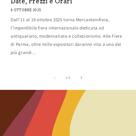
Date, Prezzi e Orari
8 OTTOBRE 2025
Dall’11 al 19 ottobre 2025 torna Mercanteinfiera,
l’imperdibile fiera internazionale dedicata ad
antiquariato, modernariato e collezionismo. Alle Fiere
di Parma, oltre mille espositori daranno vita a uno dei
più grandi...
su
1
/
3