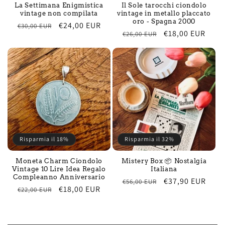
La Settimana Enigmistica
Il Sole tarocchi ciondolo
vintage non compilata
vintage in metallo placcato
oro - Spagna 2000
Prezzo
Prezzo
€24,00 EUR
€30,00 EUR
Prezzo
Prezzo
€18,00 EUR
€26,00 EUR
di
scontato
di
scontato
listino
listino
Risparmia il 18%
Risparmia il 32%
Moneta Charm Ciondolo
Mistery Box 📦 Nostalgia
Vintage 10 Lire Idea Regalo
Italiana
Compleanno Anniversario
Prezzo
Prezzo
€37,90 EUR
€56,00 EUR
Prezzo
Prezzo
€18,00 EUR
€22,00 EUR
di
scontato
di
scontato
listino
listino