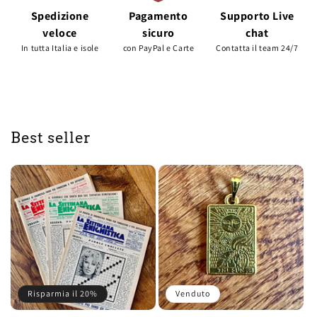
Spedizione
Pagamento
Supporto Live
veloce
sicuro
chat
In tutta Italia e isole
con PayPal e Carte
Contatta il team 24/7
Best seller
Risparmia il 20%
Venduto