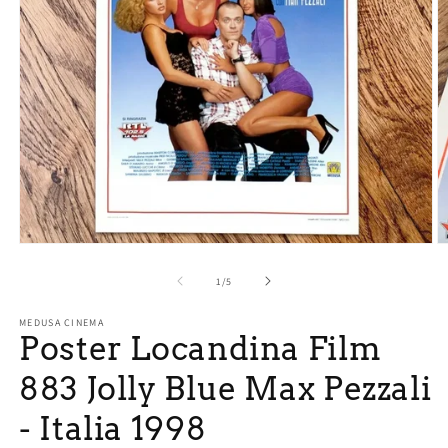
Apri
A
contenuti
c
multimediali
m
su
1
/
5
1
2
in
in
MEDUSA CINEMA
finestra
fi
Poster Locandina Film
modale
m
883 Jolly Blue Max Pezzali
- Italia 1998