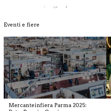
su
1
/
3
Eventi e fiere
Mercanteinfiera Parma 2025: