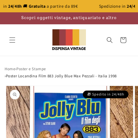
Vai
🚚
Gratuita
a partire da 89€
Spedizione in
24/48h
🚚
Gratuit
direttamente
ai contenuti
Scopri oggetti vintage, antiquariato e altro
Carrello
Home
›
Poster e Stampe
›
Poster Locandina Film 883 Jolly Blue Max Pezzali - Italia 1998
Passa alle
informazioni
sul prodotto