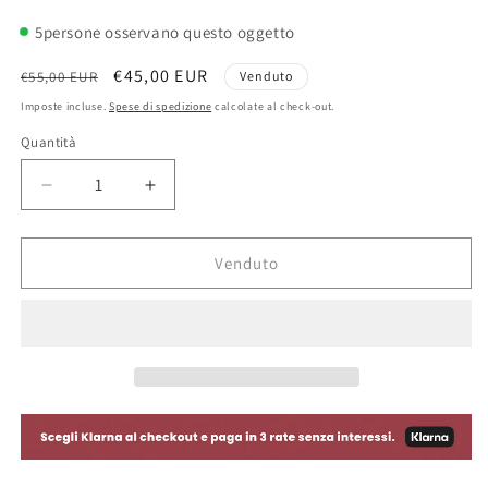
5
persone osservano questo oggetto
Prezzo
Prezzo
€45,00 EUR
€55,00 EUR
Venduto
di
scontato
Imposte incluse.
Spese di spedizione
calcolate al check-out.
listino
Quantità
Diminuisci
Aumenta
quantità
quantità
per
per
Poster
Poster
Venduto
Locandina
Locandina
Film
Film
883
883
Jolly
Jolly
Blue
Blue
Max
Max
Pezzali
Pezzali
-
-
Italia
Italia