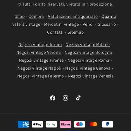
© Tutti i diritti riservati, vietata la riproduzione.
Shop
-
Compra
-
Valutazione antiquariato
-
Quanto
vale il vintage
-
Mercatini vintage
-
Vendi
-
Glossario
-
Contatti
-
Sitemap
Negozi vintage Torino
-
Negozi vintage Milano
-
Negozi vintage Verona
-
Negozi vintage Bologna
-
Negozi vintage Firenze
-
Negozi vintage Roma
-
Negozi vintage Napoli
-
Negozi vintage Genova
-
Negozi vintage Palermo
-
Negozi vintage Venezia
Facebook
Instagram
TikTok
Metodi
di