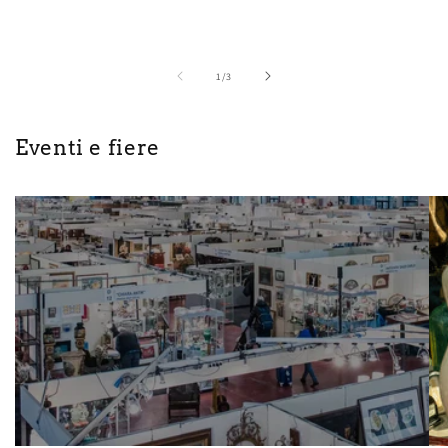
su
1
/
3
Eventi e fiere