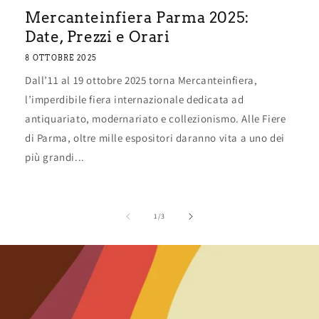
Mercanteinfiera Parma 2025:
Date, Prezzi e Orari
8 OTTOBRE 2025
Dall’11 al 19 ottobre 2025 torna Mercanteinfiera,
l’imperdibile fiera internazionale dedicata ad
antiquariato, modernariato e collezionismo. Alle Fiere
di Parma, oltre mille espositori daranno vita a uno dei
più grandi...
su
1
/
3