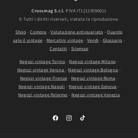
Crossmag S.r.l.
P.IVA IT12119590011
© Tutti i diritti riservati, vietata la riproduzione.
Shop
-
Compra
-
Valutazione antiquariato
-
Quanto
vale il vintage
-
Mercatini vintage
-
Vendi
-
Glossario
-
Contatti
-
Sitemap
Negozi vintage Torino
-
Negozi vintage Milano
-
Negozi vintage Verona
-
Negozi vintage Bologna
-
Negozi vintage Firenze
-
Negozi vintage Roma
-
Negozi vintage Napoli
-
Negozi vintage Genova
-
Negozi vintage Palermo
-
Negozi vintage Venezia
Facebook
Instagram
TikTok