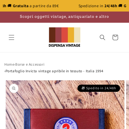
Vai
ita
a partire da 89€
Spedizione in
24/48h
🚚
Gratuita
a parti
direttamente
ai contenuti
Scopri oggetti vintage, antiquariato e altro
Carrello
Home
›
Borse e Accessori
›
Portafoglio Invicta vintage apribile in tessuto - Italia 1994
Passa alle
informazioni
sul prodotto