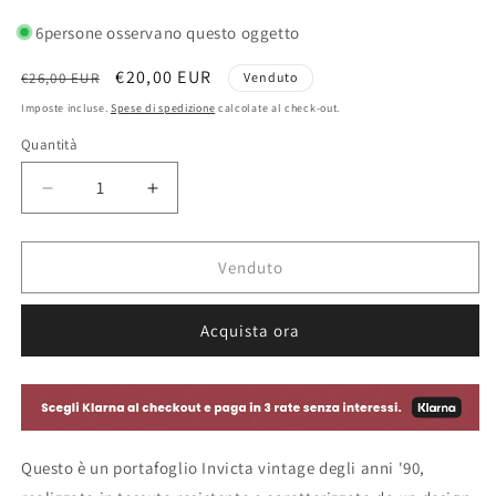
6
persone osservano questo oggetto
Prezzo
Prezzo
€20,00 EUR
€26,00 EUR
Venduto
di
scontato
Imposte incluse.
Spese di spedizione
calcolate al check-out.
listino
Quantità
Diminuisci
Aumenta
quantità
quantità
per
per
Portafoglio
Portafoglio
Venduto
Invicta
Invicta
vintage
vintage
Acquista ora
apribile
apribile
in
in
tessuto
tessuto
-
-
Italia
Italia
1994
1994
Questo è un portafoglio Invicta vintage degli anni '90,