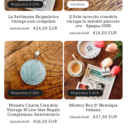
Risparmia il 20%
Venduto
La Settimana Enigmistica
Il Sole tarocchi ciondolo
vintage non compilata
vintage in metallo placcato
oro - Spagna 2000
Prezzo
Prezzo
€24,00 EUR
€30,00 EUR
Prezzo
Prezzo
€18,00 EUR
€26,00 EUR
di
scontato
di
scontato
listino
listino
Risparmia il 18%
Risparmia il 32%
Moneta Charm Ciondolo
Mistery Box 📦 Nostalgia
Vintage 10 Lire Idea Regalo
Italiana
Compleanno Anniversario
Prezzo
Prezzo
€37,90 EUR
€56,00 EUR
Prezzo
Prezzo
€18,00 EUR
€22,00 EUR
di
scontato
di
scontato