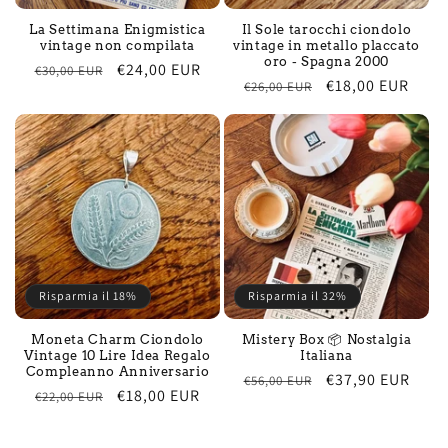
La Settimana Enigmistica
Il Sole tarocchi ciondolo
vintage non compilata
vintage in metallo placcato
oro - Spagna 2000
Prezzo
Prezzo
€24,00 EUR
€30,00 EUR
Prezzo
Prezzo
€18,00 EUR
€26,00 EUR
di
scontato
di
scontato
listino
listino
Risparmia il 18%
Risparmia il 32%
Moneta Charm Ciondolo
Mistery Box 📦 Nostalgia
Vintage 10 Lire Idea Regalo
Italiana
Compleanno Anniversario
Prezzo
Prezzo
€37,90 EUR
€56,00 EUR
Prezzo
Prezzo
€18,00 EUR
€22,00 EUR
di
scontato
di
scontato
listino
listino