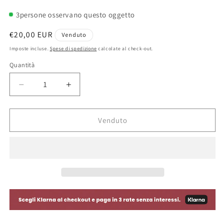
3
persone osservano questo oggetto
Prezzo
€20,00 EUR
Venduto
di
Imposte incluse.
Spese di spedizione
calcolate al check-out.
listino
Quantità
Diminuisci
Aumenta
quantità
quantità
per
per
Pochette
Pochette
Venduto
&quot;I
&quot;I
Santi&quot;
Santi&quot;
Vintage
Vintage
Vera
Vera
Pelle
Pelle
Anni
Anni
70
70
Design
Design
Made
Made