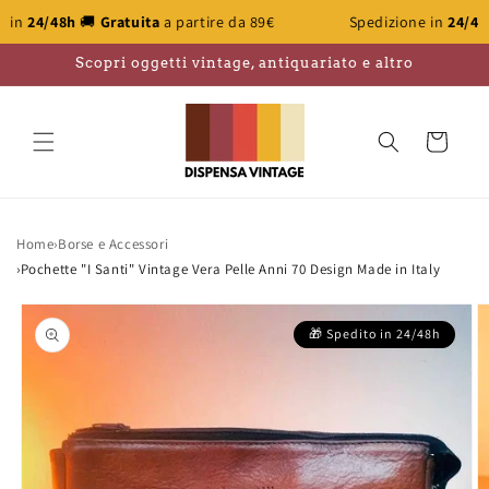
Vai
🚚
Gratuita
a partire da 89€
Spedizione in
24/48h
🚚
Gratuit
direttamente
ai contenuti
Scopri oggetti vintage, antiquariato e altro
Carrello
Home
›
Borse e Accessori
›
Pochette "I Santi" Vintage Vera Pelle Anni 70 Design Made in Italy
Passa alle
informazioni
sul prodotto