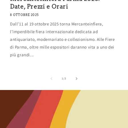
Date, Prezzi e Orari
8 OTTOBRE 2025
Dall’11 al 19 ottobre 2025 torna Mercanteinfiera,
l’imperdibile fiera internazionale dedicata ad
antiquariato, modernariato e collezionismo. Alle Fiere
di Parma, oltre mille espositori daranno vita a uno dei
più grandi...
su
1
/
3