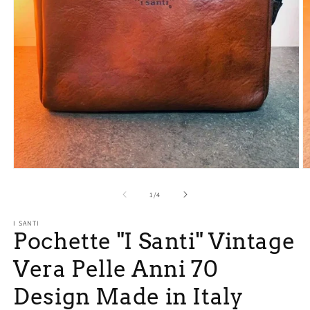
Apri
A
contenuti
c
multimediali
m
su
1
/
4
1
2
in
in
I SANTI
finestra
fi
Pochette "I Santi" Vintage
modale
m
Vera Pelle Anni 70
Design Made in Italy