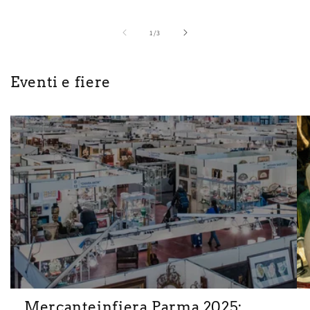
su
1
/
3
Eventi e fiere
Mercanteinfiera Parma 2025: