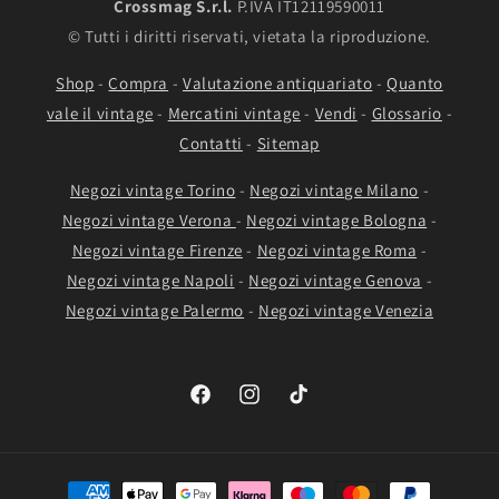
Crossmag S.r.l.
P.IVA IT12119590011
© Tutti i diritti riservati, vietata la riproduzione.
Shop
-
Compra
-
Valutazione antiquariato
-
Quanto
vale il vintage
-
Mercatini vintage
-
Vendi
-
Glossario
-
Contatti
-
Sitemap
Negozi vintage Torino
-
Negozi vintage Milano
-
Negozi vintage Verona
-
Negozi vintage Bologna
-
Negozi vintage Firenze
-
Negozi vintage Roma
-
Negozi vintage Napoli
-
Negozi vintage Genova
-
Negozi vintage Palermo
-
Negozi vintage Venezia
Facebook
Instagram
TikTok
Metodi