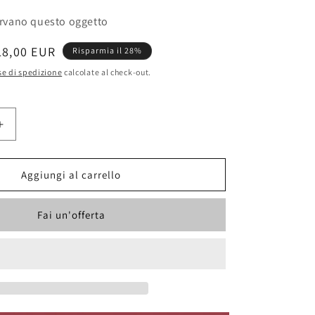
rvano questo oggetto
rezzo
18,00 EUR
Risparmia il 28%
contato
e di spedizione
calcolate al check-out.
Aumenta
quantità
per
Chiuso
Aggiungi al carrello
per
Turno
Fai un'offerta
Settimanale
Targa
-
Italia
1980