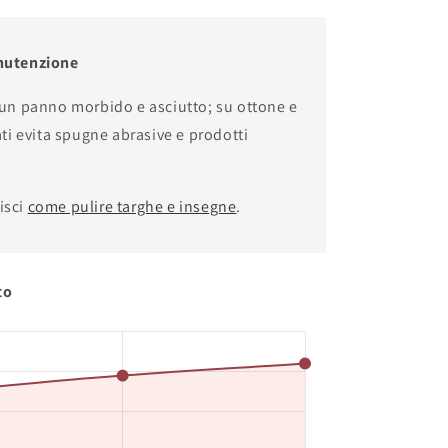
nutenzione
un panno morbido e asciutto; su ottone e
ati evita spugne abrasive e prodotti
isci
come pulire targhe e insegne
.
to