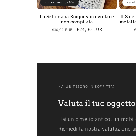
Risparmia il 20%
Vend
La Settimana Enigmistica vintage
Il Sole
non compilata
metallo
Prezzo
Prezzo
€24,00 EUR
€30,00 EUR
di
scontato
listino
HAI UN TESORO IN SOFFITTA?
Valuta il tuo oggetto
Hai un cimelio antico, un mobil
Richiedi la nostra valutazione ant