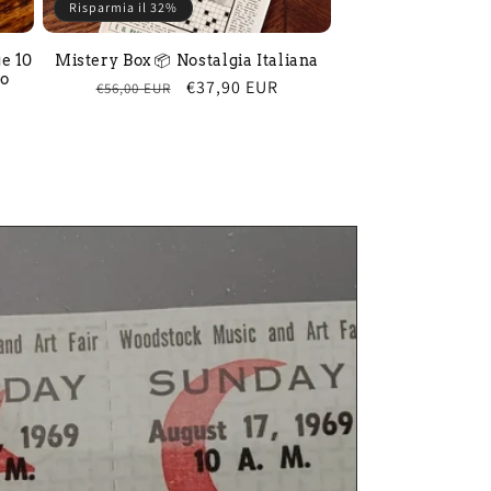
Risparmia il 32%
e 10
Mistery Box 📦 Nostalgia Italiana
no
Prezzo
Prezzo
€37,90 EUR
€56,00 EUR
di
scontato
listino