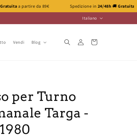
89€
Spedizione in
24/48h
🚚
Gratuita
a partire da 89€
L
Italiano
i
n
Accedi
Carrello
tto
Vendi
Blog
g
u
a
o per Turno
manale Targa -
 1980