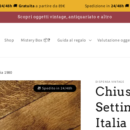
rtire da 89€
Spedizione in
24/48h
🚚
Gratuita
a partire da 
Scopri oggetti vintage, antiquariato e altro
Shop
Mistery Box 📦❓
Guida al regalo
Valutazione ogge
lia 1980
DISPENSA VINTAGE
Chius
Setti
Italia