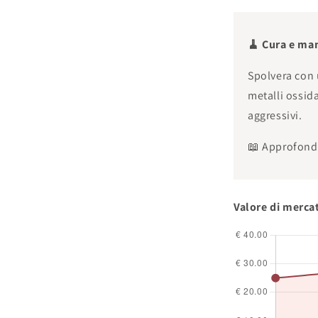
🧹 Cura e ma
Spolvera con 
metalli ossid
aggressivi.
📖 Approfond
Valore di merca