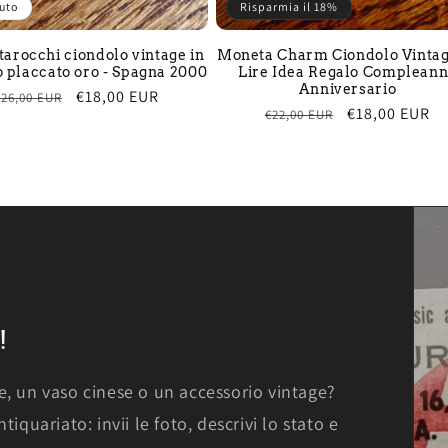
uto
Risparmia il 18%
 tarocchi ciondolo vintage in
Moneta Charm Ciondolo Vintag
 placcato oro - Spagna 2000
Lire Idea Regalo Complean
Anniversario
Prezzo
Prezzo
€18,00 EUR
€26,00 EUR
Prezzo
Prezzo
€18,00 EUR
€22,00 EUR
di
scontato
di
scontato
listino
listino
!
e, un vaso cinese o un accessorio vintage?
iquariato: invii le foto, descrivi lo stato e