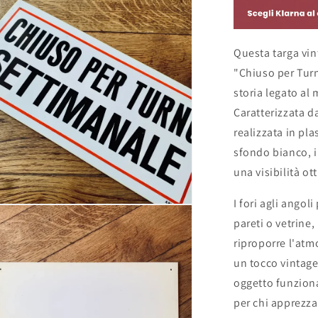
Questa targa vint
"Chiuso per Turn
storia legato al
Caratterizzata d
realizzata in pla
sfondo bianco, i
una visibilità ot
I fori agli angol
pareti o vetrine
riproporre l'atm
un tocco vintage
oggetto funzion
per chi apprezza 