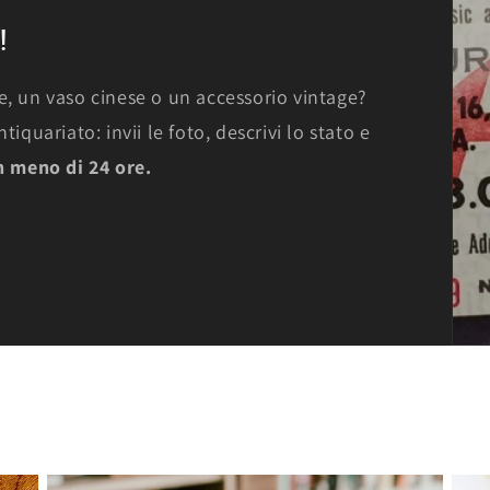
!
e, un vaso cinese o un accessorio vintage?
iquariato: invii le foto, descrivi lo stato e
n meno di 24 ore.