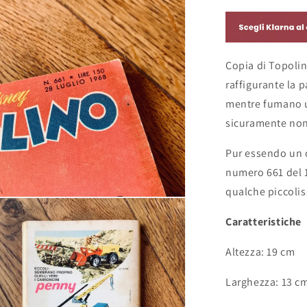
Paperone
-
Italia
1968
Copia di Topolin
raffigurante la 
mentre fumano u
sicuramente non 
Pur essendo un 
numero 661 del 1
qualche piccoli
Caratteristiche
Altezza: 19 cm
Larghezza: 13 c