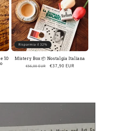
Risparmia il 32%
e 10
Mistery Box 📦 Nostalgia Italiana
no
Prezzo
Prezzo
€37,90 EUR
€56,00 EUR
di
scontato
listino