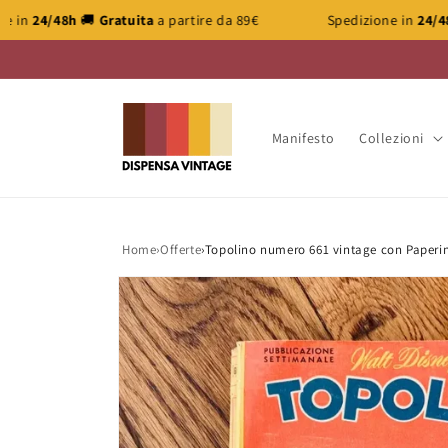
Vai
partire da 89€
Spedizione in
24/48h
🚚
Gratuita
a partire da
direttamente
ai contenuti
Manifesto
Collezioni
Home
›
Offerte
›
Topolino numero 661 vintage con Paperino
Passa alle
informazioni
sul prodotto