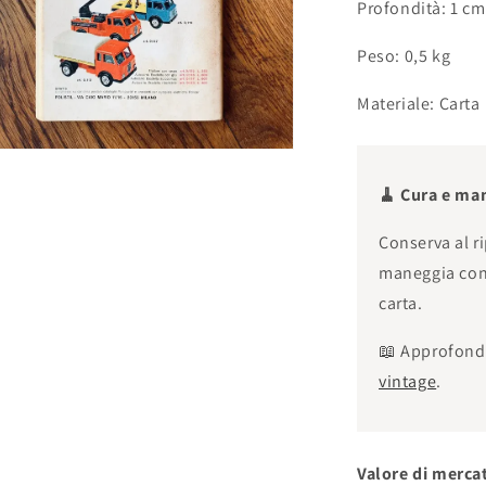
Profondità: 1 cm
Peso: 0,5 kg
Materiale: Carta
🧹 Cura e ma
Conserva al ri
maneggia con 
carta.
📖 Approfond
vintage
.
Valore di merca