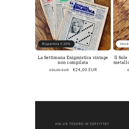
Risparmia il 20%
Vend
La Settimana Enigmistica vintage
Il Sole
non compilata
metallo
Prezzo
Prezzo
€24,00 EUR
€30,00 EUR
di
scontato
listino
HAI UN TESORO IN SOFFITTA?