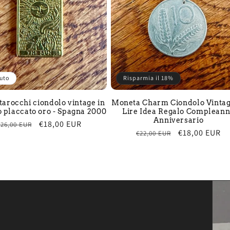
uto
Risparmia il 18%
 tarocchi ciondolo vintage in
Moneta Charm Ciondolo Vintag
 placcato oro - Spagna 2000
Lire Idea Regalo Complean
Anniversario
Prezzo
Prezzo
€18,00 EUR
€26,00 EUR
Prezzo
Prezzo
€18,00 EUR
€22,00 EUR
di
scontato
di
scontato
listino
listino