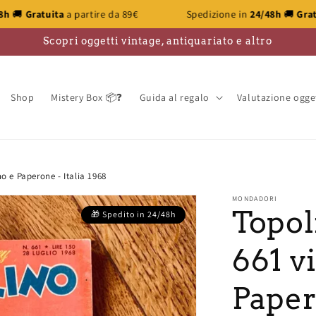
 89€
Spedizione in
24/48h
🚚
Gratuita
a partire da 89€
Scopri oggetti vintage, antiquariato e altro
Shop
Mistery Box 📦❓
Guida al regalo
Valutazione ogge
 e Paperone - Italia 1968
MONDADORI
Topo
661 v
Paper