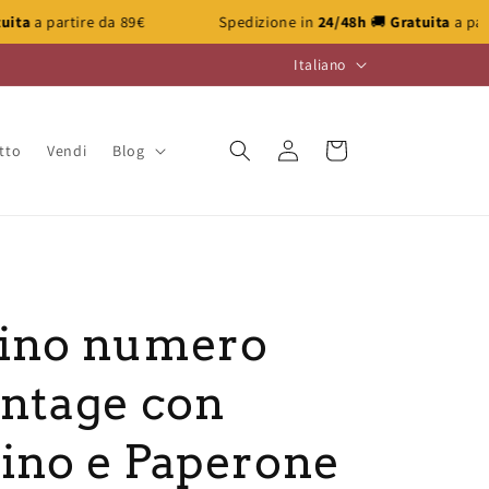
Spedizione in
24/48h
🚚
Gratuita
a partire da 89€
Sped
L
Italiano
i
n
Accedi
Carrello
tto
Vendi
Blog
g
u
a
lino numero
intage con
ino e Paperone