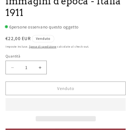
immagini d'epoca - Italia
1911
6
persone osservano questo oggetto
Prezzo
€22,00 EUR
Venduto
di
Imposte incluse.
Spese di spedizione
calcolate al check-out.
listino
Quantità
Diminuisci
Aumenta
quantità
quantità
per
per
Ricordo
Ricordo
Venduto
dell&#39;Esposizione
dell&#39;Esposizione
di
di
Roma
Roma
con
con
Fotografie
Fotografie
e
e