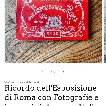
Apri
A
contenuti
c
multimediali
m
su
1
/
5
1
2
in
in
CASA EDITRICE BERTARELLI
finestra
fi
Ricordo dell'Esposizione
modale
m
di Roma con Fotografie e