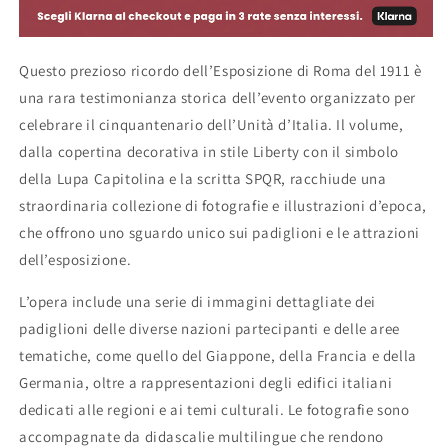
immagini
immagini
d&#39;epoca
d&#39;epoca
-
-
Italia
Italia
Questo prezioso ricordo dell’Esposizione di Roma del 1911 è
1911
1911
una rara testimonianza storica dell’evento organizzato per
celebrare il cinquantenario dell’Unità d’Italia. Il volume,
dalla copertina decorativa in stile Liberty con il simbolo
della Lupa Capitolina e la scritta SPQR, racchiude una
straordinaria collezione di fotografie e illustrazioni d’epoca,
che offrono uno sguardo unico sui padiglioni e le attrazioni
dell’esposizione.
L’opera include una serie di immagini dettagliate dei
padiglioni delle diverse nazioni partecipanti e delle aree
tematiche, come quello del Giappone, della Francia e della
Germania, oltre a rappresentazioni degli edifici italiani
dedicati alle regioni e ai temi culturali. Le fotografie sono
accompagnate da didascalie multilingue che rendono