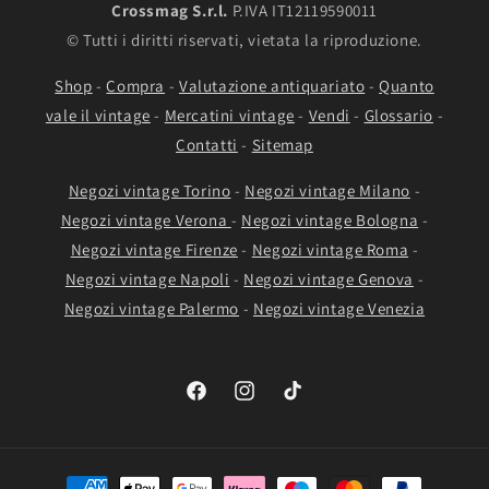
Crossmag S.r.l.
P.IVA IT12119590011
© Tutti i diritti riservati, vietata la riproduzione.
Shop
-
Compra
-
Valutazione antiquariato
-
Quanto
vale il vintage
-
Mercatini vintage
-
Vendi
-
Glossario
-
Contatti
-
Sitemap
Negozi vintage Torino
-
Negozi vintage Milano
-
Negozi vintage Verona
-
Negozi vintage Bologna
-
Negozi vintage Firenze
-
Negozi vintage Roma
-
Negozi vintage Napoli
-
Negozi vintage Genova
-
Negozi vintage Palermo
-
Negozi vintage Venezia
Facebook
Instagram
TikTok
Metodi