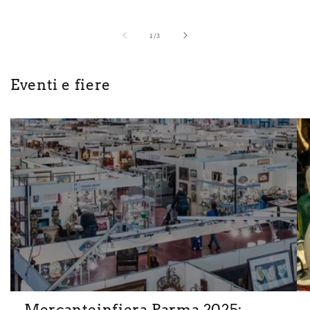
su
1
/
3
Eventi e fiere
Mercanteinfiera Parma 2025: