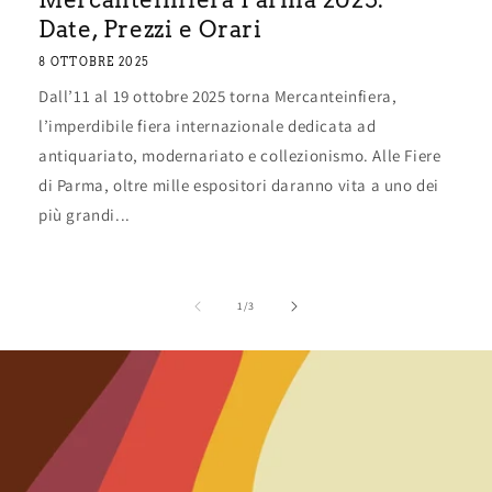
Date, Prezzi e Orari
8 OTTOBRE 2025
Dall’11 al 19 ottobre 2025 torna Mercanteinfiera,
l’imperdibile fiera internazionale dedicata ad
antiquariato, modernariato e collezionismo. Alle Fiere
di Parma, oltre mille espositori daranno vita a uno dei
più grandi...
su
1
/
3