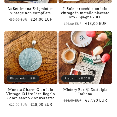
La Settimana Enigmistica
Il Sole tarocchi ciondolo
vintage non compilata
vintage in metallo placcato
oro - Spagna 2000
Prezzo
Prezzo
€24,00 EUR
€30,00 EUR
Prezzo
Prezzo
€18,00 EUR
€26,00 EUR
di
scontato
di
scontato
listino
listino
Risparmia il 18%
Risparmia il 32%
Moneta Charm Ciondolo
Mistery Box 📦 Nostalgia
Vintage 10 Lire Idea Regalo
Italiana
Compleanno Anniversario
Prezzo
Prezzo
€37,90 EUR
€56,00 EUR
Prezzo
Prezzo
€18,00 EUR
€22,00 EUR
di
scontato
di
scontato
listino
listino