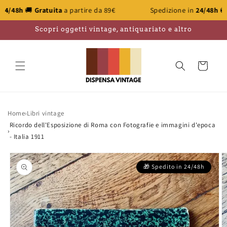
Vai
atuita
a partire da 89€
Spedizione in
24/48h
🚚
Gratuita
a p
direttamente
ai contenuti
Scopri oggetti vintage, antiquariato e altro
Carrello
Home
›
Libri vintage
Ricordo dell'Esposizione di Roma con Fotografie e immagini d'epoca
›
- Italia 1911
Passa alle
informazioni
sul prodotto