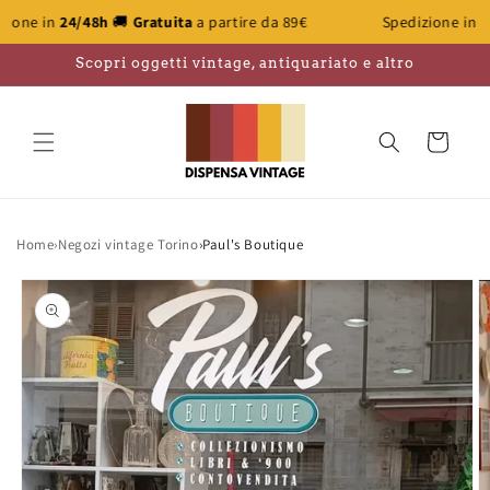
Vai
4/48h
🚚
Gratuita
a partire da 89€
Spedizione in
24/48h
🚚
direttamente
ai contenuti
Scopri oggetti vintage, antiquariato e altro
Carrello
Home
›
Negozi vintage Torino
›
Paul's Boutique
Passa alle
informazioni
sul prodotto