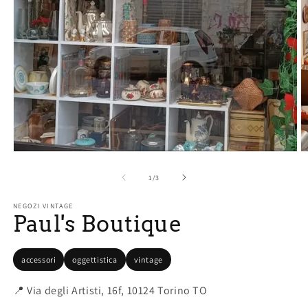
Apri
A
contenuti
c
multimediali
m
su
1
/
3
1
2
in
in
NEGOZI VINTAGE
finestra
fi
Paul's Boutique
modale
m
accessori
oggettistica
vintage
📍 Via degli Artisti, 16f, 10124 Torino TO