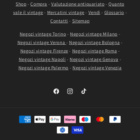
Shop
-
Compra
-
Valutazione antiquariato
-
Quanto
vale il vintage
-
Mercatini vintage
-
Vendi
-
Glossario
-
Contatti
-
Sitemap
Negozi vintage Torino
-
Negozi vintage Milano
-
Negozi vintage Verona
-
Negozi vintage Bologna
-
Negozi vintage Firenze
-
Negozi vintage Roma
-
Negozi vintage Napoli
-
Negozi vintage Genova
-
Negozi vintage Palermo
-
Negozi vintage Venezia
Facebook
Instagram
TikTok
Metodi
di
pagamento