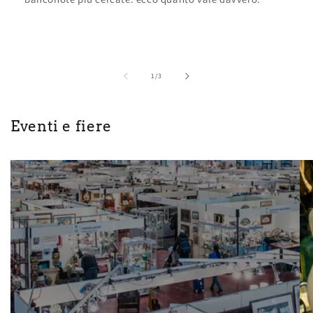
su
1
/
3
Eventi e fiere