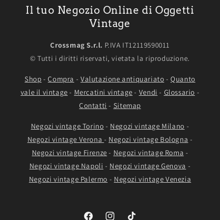
Il tuo Negozio Online di Oggetti
Vintage
Crossmag S.r.l.
P.IVA IT12119590011
© Tutti i diritti riservati, vietata la riproduzione.
Shop
-
Compra
-
Valutazione antiquariato
-
Quanto
vale il vintage
-
Mercatini vintage
-
Vendi
-
Glossario
-
Contatti
-
Sitemap
Negozi vintage Torino
-
Negozi vintage Milano
-
Negozi vintage Verona
-
Negozi vintage Bologna
-
Negozi vintage Firenze
-
Negozi vintage Roma
-
Negozi vintage Napoli
-
Negozi vintage Genova
-
Negozi vintage Palermo
-
Negozi vintage Venezia