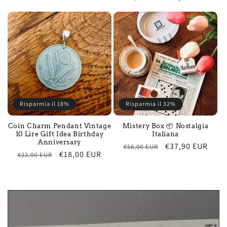
price
price
price
price
Risparmia il 18%
Risparmia il 32%
Coin Charm Pendant Vintage
Mistery Box 📦 Nostalgia
10 Lire Gift Idea Birthday
Italiana
Anniversary
Regular
Sale
€37,90 EUR
€56,00 EUR
Regular
Sale
€18,00 EUR
€22,00 EUR
price
price
price
price