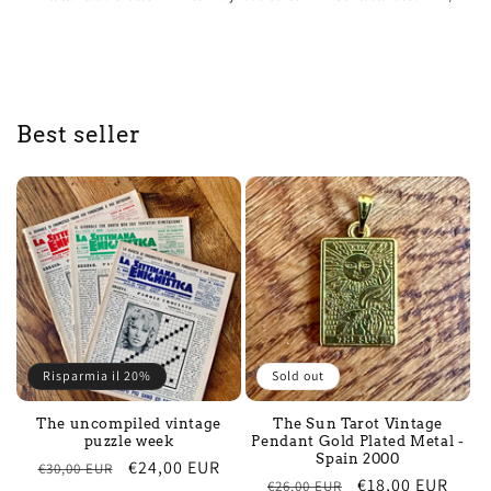
Best seller
Risparmia il 20%
Sold out
The uncompiled vintage
The Sun Tarot Vintage
puzzle week
Pendant Gold Plated Metal -
Spain 2000
Regular
Sale
€24,00 EUR
€30,00 EUR
Regular
Sale
€18,00 EUR
€26,00 EUR