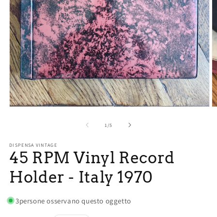
Open
O
media
m
1
2
of
1
/
5
in
in
modal
m
DISPENSA VINTAGE
45 RPM Vinyl Record
Holder - Italy 1970
3
persone osservano questo oggetto