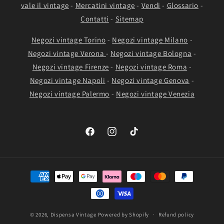
vale il vintage
-
Mercatini vintage
-
Vendi
-
Glossario
-
Contatti
-
Sitemap
Negozi vintage Torino
-
Negozi vintage Milano
-
Negozi vintage Verona
-
Negozi vintage Bologna
-
Negozi vintage Firenze
-
Negozi vintage Roma
-
Negozi vintage Napoli
-
Negozi vintage Genova
-
Negozi vintage Palermo
-
Negozi vintage Venezia
Facebook
Instagram
TikTok
Payment
methods
© 2026,
Dispensa Vintage
Powered by Shopify
Refund policy