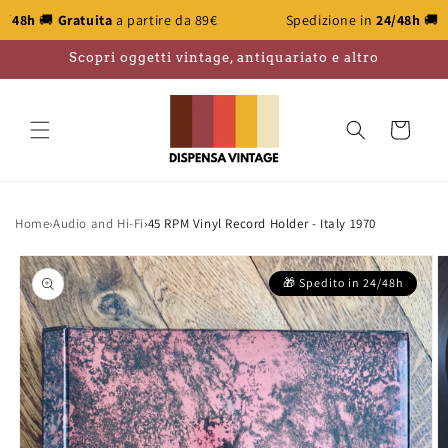
Skip to
ratuita
a partire da 89€
Spedizione in
24/48h
🚚
Gratuita
a 
content
Scopri oggetti vintage, antiquariato e altro
Cart
Home
›
Audio and Hi-Fi
›
45 RPM Vinyl Record Holder - Italy 1970
Skip to
product
information