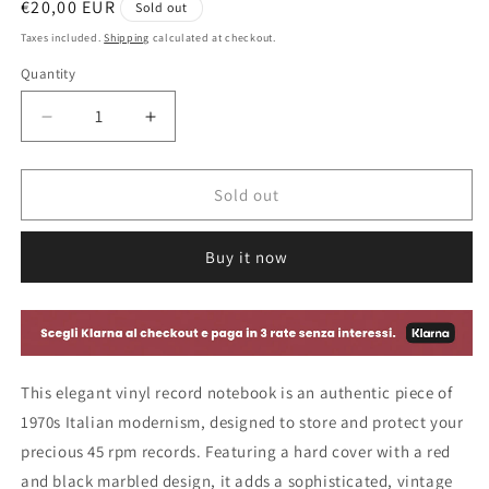
Regular
€20,00 EUR
Sold out
price
Taxes included.
Shipping
calculated at checkout.
Quantity
Decrease
Increase
quantity
quantity
for
for
45
45
Sold out
RPM
RPM
Vinyl
Vinyl
Buy it now
Record
Record
Holder
Holder
-
-
Italy
Italy
1970
1970
This elegant vinyl record notebook is an authentic piece of
1970s Italian modernism, designed to store and protect your
precious 45 rpm records. Featuring a hard cover with a red
and black marbled design, it adds a sophisticated, vintage