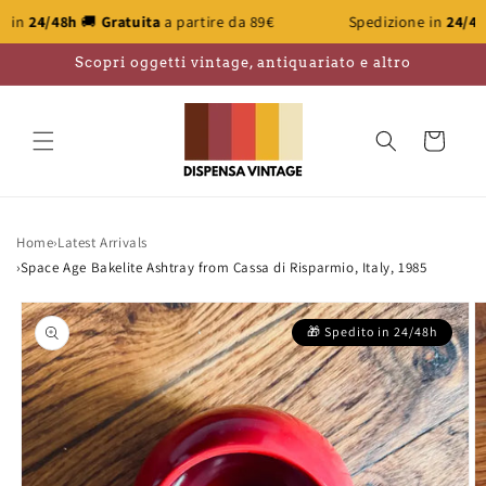
Skip to
🚚
Gratuita
a partire da 89€
Spedizione in
24/48h
🚚
Gratuit
content
Scopri oggetti vintage, antiquariato e altro
Cart
Home
›
Latest Arrivals
›
Space Age Bakelite Ashtray from Cassa di Risparmio, Italy, 1985
Skip to
product
information