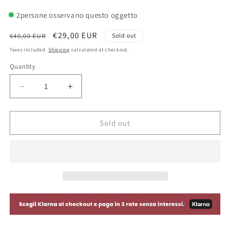
2
persone osservano questo oggetto
Regular
Sale
€29,00 EUR
€40,00 EUR
Sold out
price
price
Taxes included.
Shipping
calculated at checkout.
Quantity
Decrease
Increase
quantity
quantity
for
for
Space
Space
Sold out
Age
Age
Bakelite
Bakelite
Ashtray
Ashtray
from
from
Cassa
Cassa
di
di
Risparmio,
Risparmio,
Italy,
Italy,
1985
1985