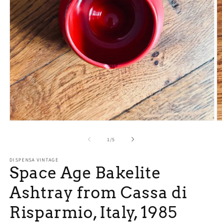
Open
O
media
m
1
2
of
1
/
5
in
in
modal
m
DISPENSA VINTAGE
Space Age Bakelite
Ashtray from Cassa di
Risparmio, Italy, 1985