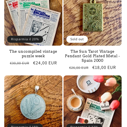
Risparmia il 20%
Sold out
The uncompiled vintage
The Sun Tarot Vintage
puzzle week
Pendant Gold Plated Metal -
Spain 2000
Regular
Sale
€24,00 EUR
€30,00 EUR
Regular
Sale
€18,00 EUR
€26,00 EUR
price
price
price
price
Risparmia il 18%
Risparmia il 32%