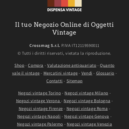
Il tuo Negozio Online di Oggetti
Vintage
Crossmag S.r.l.
P.IVA IT12119590011
© Tutti i diritti riservati, vietata la riproduzione.
Shop
-
Compra
-
Valutazione antiquariato
-
Quanto
vale il vintage
-
Mercatini vintage
-
Vendi
-
Glossario
-
Contatti
-
Sitemap
Negozi vintage Torino
-
Negozi vintage Milano
-
Negozi vintage Verona
-
Negozi vintage Bologna
-
Negozi vintage Firenze
-
Negozi vintage Roma
-
Negozi vintage Napoli
-
Negozi vintage Genova
-
Negozi vintage Palermo
-
Negozi vintage Venezia