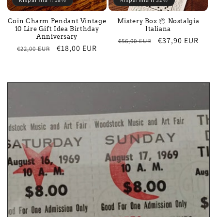
Coin Charm Pendant Vintage
Mistery Box 📦 Nostalgia
10 Lire Gift Idea Birthday
Italiana
Anniversary
Regular
Sale
€37,90 EUR
€56,00 EUR
Regular
Sale
€18,00 EUR
€22,00 EUR
price
price
price
price