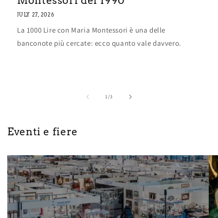
Montessori del 1990
JULY 27, 2026
La 1000 Lire con Maria Montessori è una delle
banconote più cercate: ecco quanto vale davvero.
of
1
/
3
Eventi e fiere