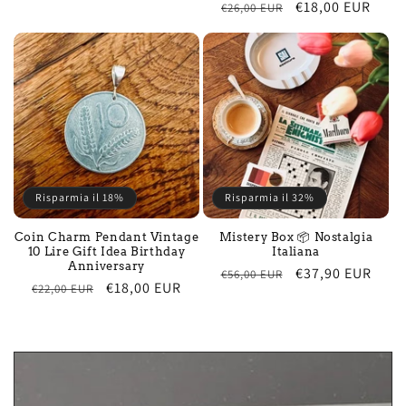
Regular
Sale
€18,00 EUR
€26,00 EUR
price
price
price
price
Risparmia il 18%
Risparmia il 32%
Coin Charm Pendant Vintage
Mistery Box 📦 Nostalgia
10 Lire Gift Idea Birthday
Italiana
Anniversary
Regular
Sale
€37,90 EUR
€56,00 EUR
Regular
Sale
€18,00 EUR
€22,00 EUR
price
price
price
price