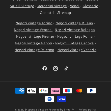
vale il vintage
-
Mercatini vintage
-
Vendi
-
Glossario
-
Contatti
-
Sitemap
Negozi vintage Torino
-
Negozi vintage Milano
-
Negozi vintage Verona
-
Negozi vintage Bologna
-
Negozi vintage Firenze
-
Negozi vintage Roma
-
Negozi vintage Napoli
-
Negozi vintage Genova
-
Negozi vintage Palermo
-
Negozi vintage Venezia
Facebook
Instagram
TikTok
Payment
methods
© 2026,
Dispensa Vintage
Powered by Shopify
Refund policy