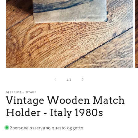
Open
O
media
m
1
2
of
1
/
5
in
in
modal
m
DISPENSA VINTAGE
Vintage Wooden Match
Holder - Italy 1980s
2
persone osservano questo oggetto