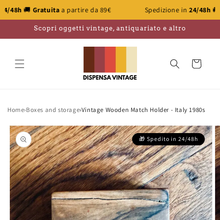
Skip to
ratuita
a partire da 89€
Spedizione in
24/48h
🚚
Gratuita
a p
content
Scopri oggetti vintage, antiquariato e altro
Cart
Home
›
Boxes and storage
›
Vintage Wooden Match Holder - Italy 1980s
Skip to
product
information