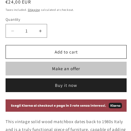
Regular
€24,00 EUR
price
Taxes included.
Shipping
calculated at checkout.
Quantity
Decrease
Increase
quantity
quantity
for
for
Vintage
Vintage
Add to cart
Wooden
Wooden
Match
Match
Make an offer
Holder
Holder
-
-
Italy
Italy
Buy it now
1980s
1980s
This vintage solid wood matchbox dates back to 1980s Italy
and is a truly functional piece of furniture, capable of adding