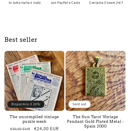
In tutta Italia e isole
con PayPal e Carte
Contatta il team 24/7
Best seller
Risparmia il 20%
Sold out
The uncompiled vintage
The Sun Tarot Vintage
puzzle week
Pendant Gold Plated Metal -
Spain 2000
Regular
Sale
€24,00 EUR
€30,00 EUR