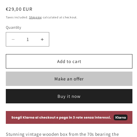
Regular
€29,00 EUR
price
Taxes included.
Shipping
calculated at checkout.
Quantity
Decrease
Increase
quantity
quantity
for
for
Vintage
Vintage
Add to cart
wooden
wooden
box
box
Make an offer
&quot;B.
&quot;B.
Lino
Lino
Cavour&quot;
Cavour&quot;
Buy it now
-
-
Italy
Italy
1970
1970
Stunning vintage wooden box from the 70s bearing the