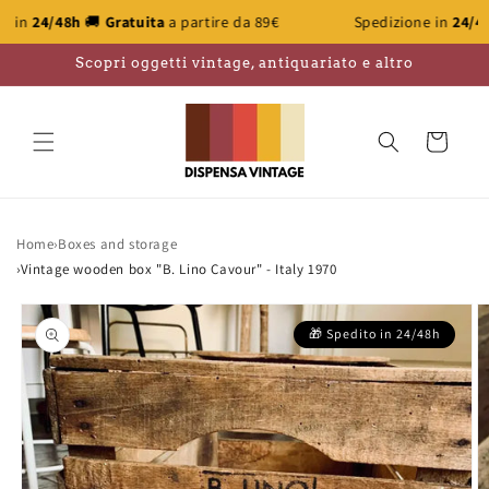
Skip to
🚚
Gratuita
a partire da 89€
Spedizione in
24/48h
🚚
Gratui
content
Scopri oggetti vintage, antiquariato e altro
Cart
Home
›
Boxes and storage
›
Vintage wooden box "B. Lino Cavour" - Italy 1970
Skip to
product
information