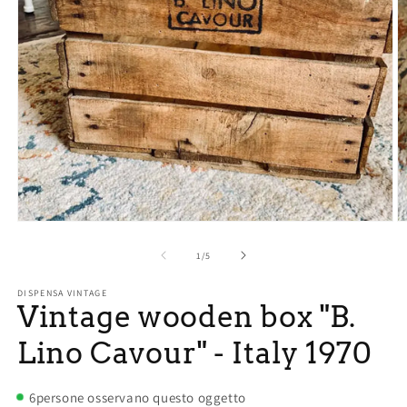
Open
O
media
m
1
2
of
1
/
5
in
in
modal
m
DISPENSA VINTAGE
Vintage wooden box "B.
Lino Cavour" - Italy 1970
6
persone osservano questo oggetto