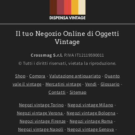
Il tuo Negozio Online di Oggetti
Vintage
Crossmag S.r.l.
P.IVA IT12119590011
© Tutti i diritti riservati, vietata la riproduzione.
Shop
-
Compra
-
Valutazione antiquariato
-
Quanto
vale il vintage
-
Mercatini vintage
-
Vendi
-
Glossario
-
Contatti
-
Sitemap
Negozi vintage Torino
-
Negozi vintage Milano
-
Negozi vintage Verona
-
Negozi vintage Bologna
-
Negozi vintage Firenze
-
Negozi vintage Roma
-
Negozi vintage Napoli
-
Negozi vintage Genova
-