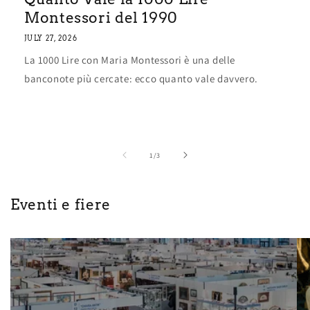
Montessori del 1990
JULY 27, 2026
La 1000 Lire con Maria Montessori è una delle
banconote più cercate: ecco quanto vale davvero.
of
1
/
3
Eventi e fiere