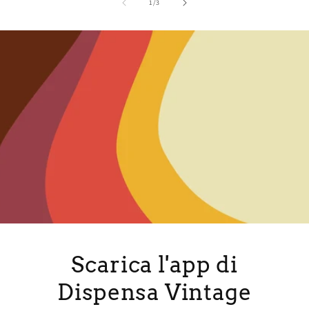
of
1
/
3
Scarica l'app di
Dispensa Vintage