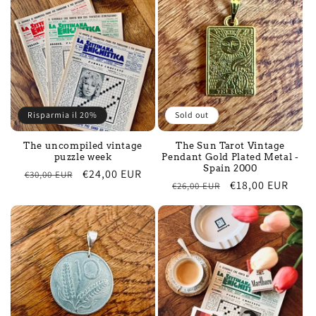
Risparmia il 20%
Sold out
The uncompiled vintage
The Sun Tarot Vintage
puzzle week
Pendant Gold Plated Metal -
Spain 2000
Regular
Sale
€24,00 EUR
€30,00 EUR
Regular
Sale
€18,00 EUR
€26,00 EUR
price
price
price
price