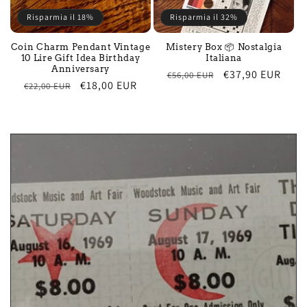
Risparmia il 18%
Risparmia il 32%
Coin Charm Pendant Vintage
Mistery Box 📦 Nostalgia
10 Lire Gift Idea Birthday
Italiana
Anniversary
Regular
Sale
€37,90 EUR
€56,00 EUR
Regular
Sale
€18,00 EUR
€22,00 EUR
price
price
price
price