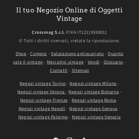
Il tuo Negozio Online di Oggetti
Vintage
Crossmag S.r.l.
P.IVA IT12119590011
© Tutti i diritti riservati, vietata la riproduzione.
Shop
-
Compra
-
Valutazione antiquariato
-
Quanto
vale il vintage
-
Mercatini vintage
-
Vendi
-
Glossario
-
Contatti
-
Sitemap
Negozi vintage Torino
-
Negozi vintage Milano
-
Negozi vintage Verona
-
Negozi vintage Bologna
-
Negozi vintage Firenze
-
Negozi vintage Roma
-
Negozi vintage Napoli
-
Negozi vintage Genova
-
Negozi vintage Palermo
-
Negozi vintage Venezia