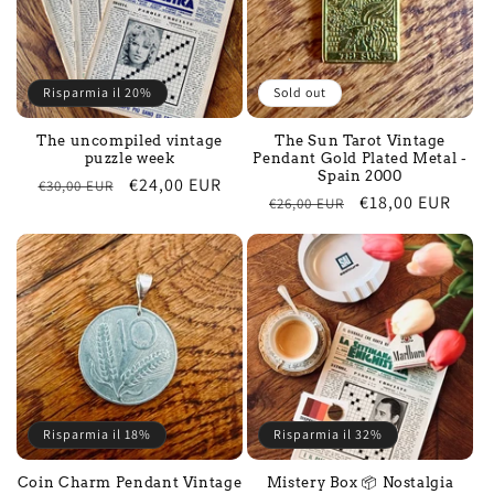
Risparmia il 20%
Sold out
The uncompiled vintage
The Sun Tarot Vintage
puzzle week
Pendant Gold Plated Metal -
Spain 2000
Regular
Sale
€24,00 EUR
€30,00 EUR
Regular
Sale
€18,00 EUR
€26,00 EUR
price
price
price
price
Risparmia il 18%
Risparmia il 32%
Coin Charm Pendant Vintage
Mistery Box 📦 Nostalgia