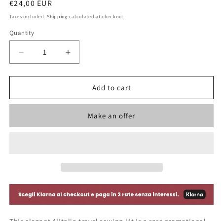
Regular
€24,00 EUR
price
Taxes included.
Shipping
calculated at checkout.
Quantity
Decrease
Increase
quantity
quantity
for
for
Alitalia
Alitalia
Add to cart
Travel
Travel
Sewing
Sewing
Make an offer
Set
Set
-
-
Italy
Italy
1980
1980