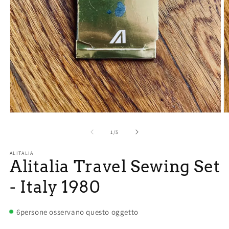
Open
O
media
m
1
2
of
1
/
5
in
in
modal
m
ALITALIA
Alitalia Travel Sewing Set
- Italy 1980
6
persone osservano questo oggetto