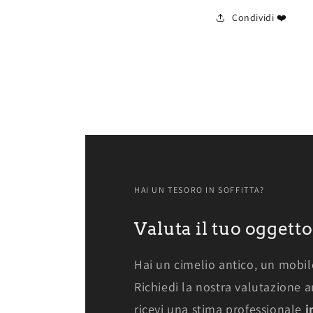
Condividi ❤️
HAI UN TESORO IN SOFFITTA?
Valuta il tuo oggetto
Hai un cimelio antico, un mobil
Richiedi la nostra valutazione ant
ricevi una stima professionale
i