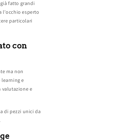
già fatto grandi
a l'occhio esperto
ere particolari
ato con
nte ma non
 learning e
a valutazione e
a di pezzi unici da
.
age