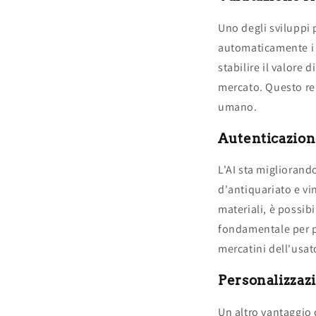
Uno degli sviluppi 
automaticamente i p
stabilire il valore
mercato. Questo ren
umano.
Autenticazione
L'AI sta migliorand
d'antiquariato e vi
materiali, è possib
fondamentale per pr
mercatini dell'usat
Personalizzazi
Un altro vantaggio d