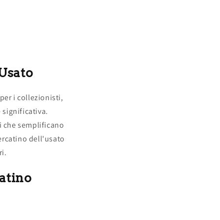
'Usato
er i collezionisti,
significativa.
i che semplificano
ercatino dell'usato
i.
catino