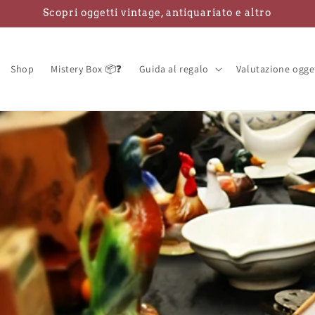
Scopri oggetti vintage, antiquariato e altro
Shop
Mistery Box 📦❓
Guida al regalo
Valutazione ogge