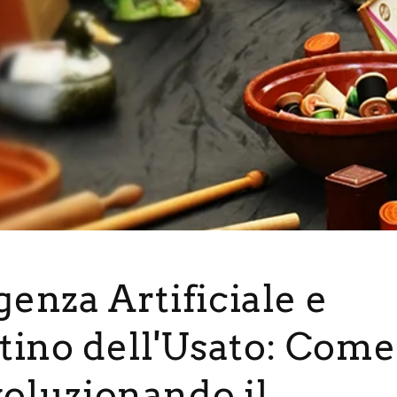
genza Artificiale e
ino dell'Usato: Come 
voluzionando il